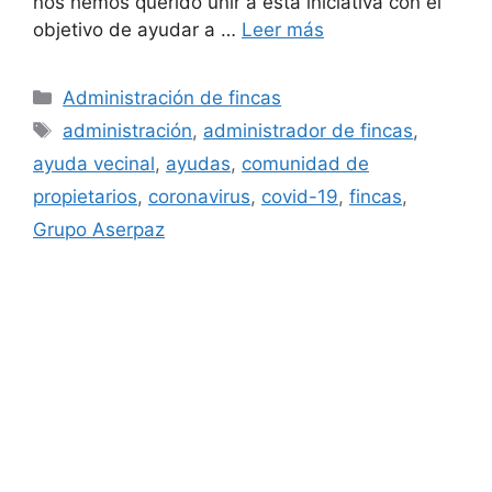
nos hemos querido unir a esta iniciativa con el
objetivo de ayudar a …
Leer más
Administración de fincas
administración
,
administrador de fincas
,
ayuda vecinal
,
ayudas
,
comunidad de
propietarios
,
coronavirus
,
covid-19
,
fincas
,
Grupo Aserpaz
ADMINISTRACIÓN DE FINCAS ZARAGOZA
ASESORÍA LABORAL ZARAGOZA